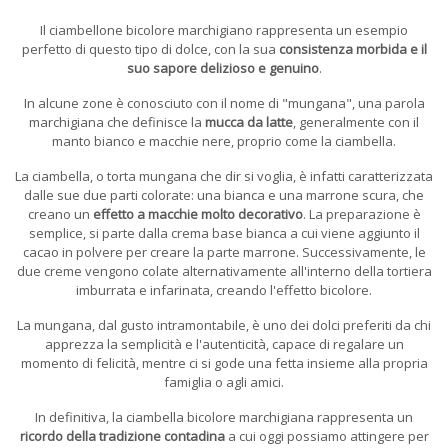
Il ciambellone bicolore marchigiano rappresenta un esempio
perfetto di questo tipo di dolce, con la sua
consistenza morbida e il
suo sapore delizioso e genuino
.
In alcune zone è conosciuto con il nome di "mungana", una parola
marchigiana che definisce la
mucca da latte
, generalmente con il
manto bianco e macchie nere, proprio come la ciambella.
La ciambella, o torta mungana che dir si voglia, è infatti caratterizzata
dalle sue due parti colorate: una bianca e una marrone scura, che
creano un
effetto a macchie molto decorativo
. La preparazione è
semplice, si parte dalla crema base bianca a cui viene aggiunto il
cacao in polvere per creare la parte marrone. Successivamente, le
due creme vengono colate alternativamente all'interno della tortiera
imburrata e infarinata, creando l'effetto bicolore.
La mungana, dal gusto intramontabile, è uno dei dolci preferiti da chi
apprezza la semplicità e l'autenticità, capace di regalare un
momento di felicità, mentre ci si gode una fetta insieme alla propria
famiglia o agli amici.
In definitiva, la ciambella bicolore marchigiana rappresenta un
ricordo della tradizione contadina
a cui oggi possiamo attingere per