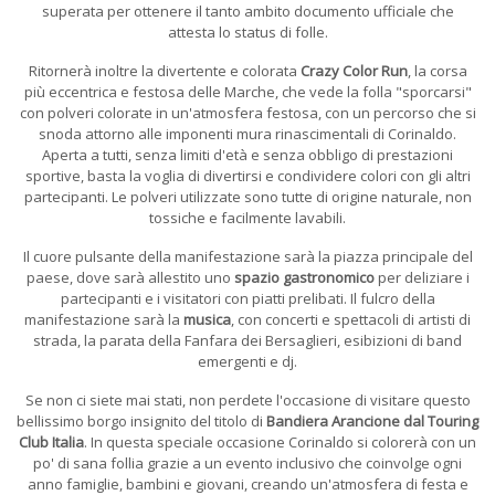
superata per ottenere il tanto ambito documento ufficiale che
attesta lo status di folle.
Ritornerà inoltre la divertente e colorata
Crazy Color Run
, la corsa
più eccentrica e festosa delle Marche, che vede la folla "sporcarsi"
con polveri colorate in un'atmosfera festosa, con un percorso che si
snoda attorno alle imponenti mura rinascimentali di Corinaldo.
Aperta a tutti, senza limiti d'età e senza obbligo di prestazioni
sportive, basta la voglia di divertirsi e condividere colori con gli altri
partecipanti. Le polveri utilizzate sono tutte di origine naturale, non
tossiche e facilmente lavabili.
Il cuore pulsante della manifestazione sarà la piazza principale del
paese, dove sarà allestito uno
spazio gastronomico
per deliziare i
partecipanti e i visitatori con piatti prelibati. Il fulcro della
manifestazione sarà la
musica
, con concerti e spettacoli di artisti di
strada, la parata della Fanfara dei Bersaglieri, esibizioni di band
emergenti e dj.
Se non ci siete mai stati, non perdete l'occasione di visitare questo
bellissimo borgo insignito del titolo di
Bandiera Arancione dal Touring
Club Italia
. In questa speciale occasione Corinaldo si colorerà con un
po' di sana follia grazie a un evento inclusivo che coinvolge ogni
anno famiglie, bambini e giovani, creando un'atmosfera di festa e